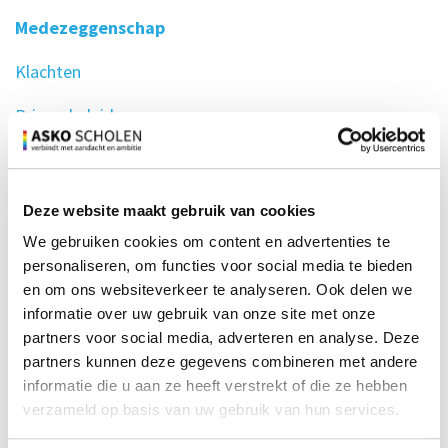
Medezeggenschap
Klachten
Privacybeleid
Documenten
ANBI
Deze website maakt gebruik van cookies
We gebruiken cookies om content en advertenties te
personaliseren, om functies voor social media te bieden
Medezeggenschap
en om ons websiteverkeer te analyseren. Ook delen we
informatie over uw gebruik van onze site met onze
partners voor social media, adverteren en analyse. Deze
​De Gemeenschappelijke medezeggenschapsraad (GMR)
partners kunnen deze gegevens combineren met andere
heeft als taak en wettelijk recht de belangen van
informatie die u aan ze heeft verstrekt of die ze hebben
kinderen, personeelsleden en ouders van alle ASKO-
verzameld op basis van uw gebruik van hun services.
scholen zo goed mogelijk te behartigen. Om dat te
doen, mag de GMR over veel zaken die alle ASKO-