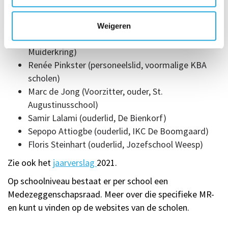
Cathy Vos (personeelslid, De Bienkorf)
Mirthe Stevens (personeelslid, St. Janschool)
Weigeren
Macs Rosielle (personeelslid, Kindcentrum
Muiderkring)
Renée Pinkster (personeelslid, voormalige KBA
scholen)
Marc de Jong (Voorzitter, ouder, St.
Augustinusschool)
Samir Lalami (ouderlid, De Bienkorf)
Sepopo Attiogbe (ouderlid, IKC De Boomgaard)
Floris Steinhart (ouderlid, Jozefschool Weesp)
Zie ook het
jaarverslag
2021.
Op schoolniveau bestaat er per school een
Medezeggenschapsraad. Meer over die specifieke MR-
en kunt u vinden op de websites van de scholen.​