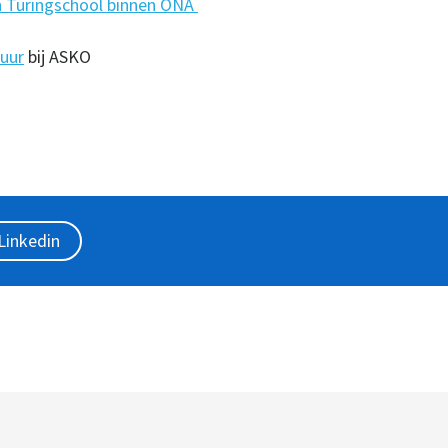
n Turingschool binnen ONA
uur
bij ASKO
Linkedin