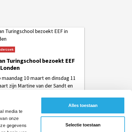
derzoek
an Turingschool bezoekt EEF
 Londen
 maandag 10 maart en dinsdag 11
art zijn Martine van der Sandt en
ura Wijnand van de Alan
ringschool afgereisd naar...
Alles toestaan
al media te
 van onze
Selectie toestaan
deze gegevens