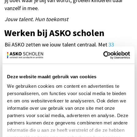
jij doet waar je blij van wordt, groeien kinderen daar
vanzelf in mee.
Jouw talent. Hun toekomst
Werken bij ASKO scholen
Bij ASKO zetten we jouw talent centraal. Met
33
basisscholen
in Amsterdam en omstreken zijn we een
grote en diverse onderwijsorganisatie, waar je echt het
verschil kunt maken. Iedere ASKO-school heeft een
eigen karakter en onderwijsconcept, maar we delen één
Deze website maakt gebruik van cookies
gezamenlijke visie: investeren in ontwikkeling, kwaliteit
We gebruiken cookies om content en advertenties te
en werkplezier – voor jou én voor onze leerlingen.
personaliseren, om functies voor social media te bieden
en om ons websiteverkeer te analyseren. Ook delen we
Talentontwikkeling
informatie over uw gebruik van onze site met onze
partners voor social media, adverteren en analyse. Deze
Wij geloven dat onderwijs beter wordt als jij kunt doen
partners kunnen deze gegevens combineren met andere
waar je goed in bent. Daarom krijg je bij ASKO de ruimte
informatie die u aan ze heeft verstrekt of die ze hebben
om jouw talenten te ontdekken, ontwikkelen en