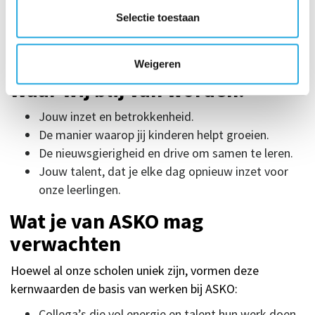
Ruimte om te werken vanuit jouw kracht en passie
Selectie toestaan
Een team dat elkaar versterkt en ondersteunt
Vertrouwen, autonomie en ruimte om te groeien
Werken op een school die bij je past
Weigeren
Waar wij blij van worden:
Jouw inzet en betrokkenheid.
De manier waarop jij kinderen helpt groeien.
De nieuwsgierigheid en drive om samen te leren.
Jouw talent, dat je elke dag opnieuw inzet voor
onze leerlingen.
Wat je van ASKO mag
verwachten
Hoewel al onze scholen uniek zijn, vormen deze
kernwaarden de basis van werken bij ASKO:
Collega’s die vol energie en talent hun werk doen