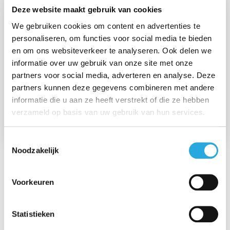
Deze website maakt gebruik van cookies
Functie
We gebruiken cookies om content en advertenties te
Groepsleerkracht groep 1-2 of groep 4
personaliseren, om functies voor social media te bieden
Periode
en om ons websiteverkeer te analyseren. Ook delen we
per 1 augustus 2026
informatie over uw gebruik van onze site met onze
partners voor social media, adverteren en analyse. Deze
Werktijdfactor (fte)
0,8
partners kunnen deze gegevens combineren met andere
informatie die u aan ze heeft verstrekt of die ze hebben
Salaris
verzameld op basis van uw gebruik van hun services.
LB conform CAO PO
Toestemmingsselectie
Noodzakelijk
Jozefschool Weesp
Voorkeuren
Onze school bevestigt het kind in zijn (school)bestaan
en helpt het bij zijn/haar ontwikkeling. Elk kind mag zich
Statistieken
op cognitief, sociaal-emotioneel en kunstzinnig laten