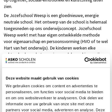
zien.
De Jozefschool Weesp is een gloednieuwe, energie
neutrale school. Het ontwerp van de school is helemaal
toegesneden op ons onderwijsconcept. Jozefschool
Weesp werkt met haar eigen ontwikkelde methode
voor eigenaarschap en persoonsvorming (HVO of te wel
Hart van het onderwijs). De kinderen werken elke
ochtend volgens het camping model waarbinnen zij aan
hun eigen leerdoelen kunnen werken. De instructie van
nieuw aangeboden lesstof wordt volgens EDI
(expliciete directe instructie) aangeboden. In de
Deze website maakt gebruik van cookies
middagen wordt groepsdoorbroken, thematisch
We gebruiken cookies om content en advertenties te
gewerkt op leerpleinen. De manier waarop leerkrachten,
personaliseren, om functies voor social media te bieden
leerlingen, ouders en directie met elkaar omgaan en bij
en om ons websiteverkeer te analyseren. Ook delen we
elkaar betrokken zijn, maakt onze school tot een unieke
informatie over uw gebruik van onze site met onze
school.
partners voor social media, adverteren en analyse. Deze