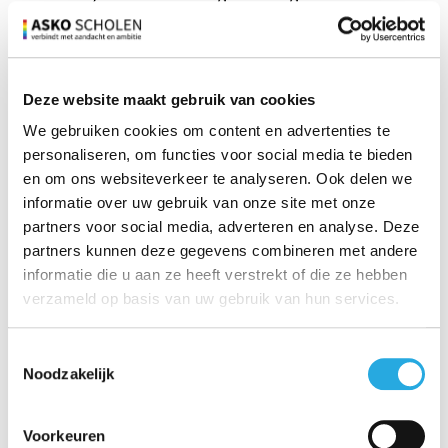
Amsterdam, onze verantwoordelijkheid om te zorgen
dat die toekomst ook groen en duurzaam is.”
Wethouder duurzaamheid Marieke van Doorninck:
Deze website maakt gebruik van cookies
“Amsterdam heeft zichzelf als doel gesteld om geen
geschikt dak onbenut te laten en zoveel mogelijk
We gebruiken cookies om content en advertenties te
personaliseren, om functies voor social media te bieden
schone energie op te wekken met zonnepanelen. Het is
en om ons websiteverkeer te analyseren. Ook delen we
geweldig om te zien met hoeveel enthousiasme dit
informatie over uw gebruik van onze site met onze
door de schoolbesturen en de betrokken scholen wordt
partners voor social media, adverteren en analyse. Deze
opgepakt en bijna de helft van de scholen inmiddels
partners kunnen deze gegevens combineren met andere
zonnepanelen op zijn dak heeft. Daarmee doen we het
informatie die u aan ze heeft verstrekt of die ze hebben
bijna twee keer zo goed als het landelijk gemiddelde.”
verzameld op basis van uw gebruik van hun services.
Toestemmingsselectie
Noodzakelijk
Voorkeuren