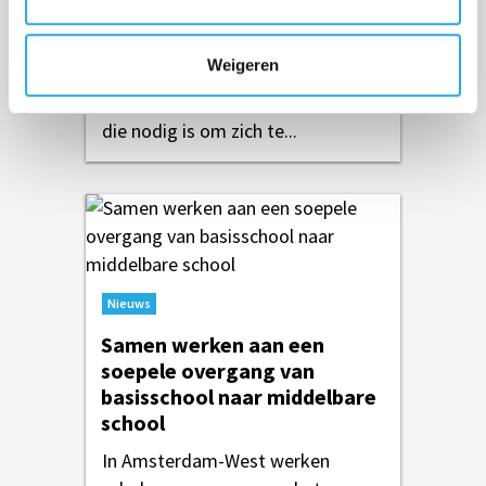
Koggeschip
Hoe zorgen we ervoor dat ieder
Weigeren
kind zich gezien voelt, mee kan
doen en de ondersteuning krijgt
die nodig is om zich te...
Nieuws
Samen werken aan een
soepele overgang van
basisschool naar middelbare
school
In Amsterdam-West werken