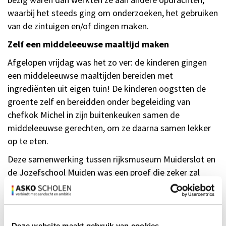
waarbij het steeds ging om onderzoeken, het gebruiken
van de zintuigen en/of dingen maken.
Zelf een middeleeuwse maaltijd maken
Afgelopen vrijdag was het zo ver: de kinderen gingen
een middeleeuwse maaltijden bereiden met
ingrediënten uit eigen tuin! De kinderen oogstten de
groente zelf en bereidden onder begeleiding van
chefkok Michel in zijn buitenkeuken samen de
middeleeuwse gerechten, om ze daarna samen lekker
op te eten.
Deze samenwerking tussen rijksmuseum Muiderslot en
de Jozefschool Muiden was een proef die zeker zal
worden voortgezet in het nieuwe schooljaar. Met dank
ook aan de ouders van groep 6 die met hun hulp het
project mogelijk hebben gemaakt.
Deze website maakt gebruik van cookies