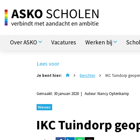
Over ASKO
Vacatures
Werken bij
Scho
Lees voor
Je bent hier:
Berichten
IKC Tuindorp geope
Gemaakt: 30 januari 2020
Auteur: Nancy Optenkamp
Nieuws
IKC Tuindorp geo