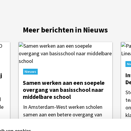
Meer berichten in Nieuws
Ni
Nieuws
j
In
De
Samen werken aan een soepele
overgang van basisschool naar
St
middelbare school
d
te
de
In Amsterdam-West werken scholen
on
m
samen aan een betere overgang van
kl
de basisschool naar de middelbare
school. In het eerste...
ik van cookies