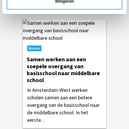
Weigeren
die nodig is om zich te...
Nieuws
Samen werken aan een
soepele overgang van
basisschool naar middelbare
school
In Amsterdam-West werken
scholen samen aan een betere
overgang van de basisschool naar
de middelbare school. In het
eerste...