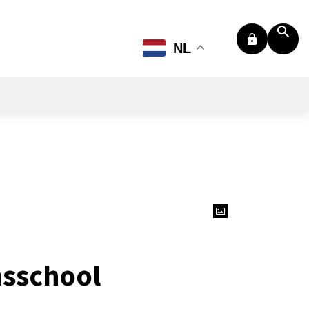
NL
asschool