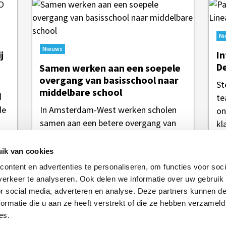
Ni
Nieuws
j
In
De
Samen werken aan een soepele
overgang van basisschool naar
St
middelbare school
d
te
de
In Amsterdam-West werken scholen
on
m
samen aan een betere overgang van
kl
de basisschool naar de middelbare
school. In het eerste...
ik van cookies
ontent en advertenties te personaliseren, om functies voor soci
erkeer te analyseren. Ook delen we informatie over uw gebruik
or social media, adverteren en analyse. Deze partners kunnen 
ormatie die u aan ze heeft verstrekt of die ze hebben verzameld
es.