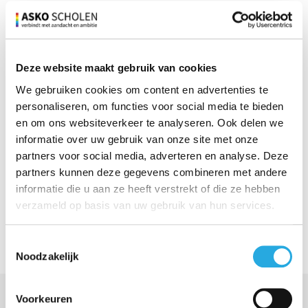
Bekijk de vacatures op onze website!
Vacatures bewegingsonderwijs
Deze website maakt gebruik van cookies
We gebruiken cookies om content en advertenties te
personaliseren, om functies voor social media te bieden
en om ons websiteverkeer te analyseren. Ook delen we
informatie over uw gebruik van onze site met onze
partners voor social media, adverteren en analyse. Deze
Volg jij ons al?
partners kunnen deze gegevens combineren met andere
informatie die u aan ze heeft verstrekt of die ze hebben
Volg ons op Linkedin
verzameld op basis van uw gebruik van hun services.
Toestemmingsselectie
Noodzakelijk
Voorkeuren