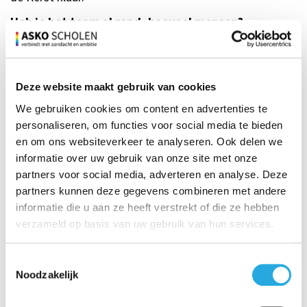
Heb je het team al rond, hoeveel mensen?
Ja, we zijn rond, sterker nog: er is heel veel interesse in
de school. Leraren willen hier graag komen werken.
Hoeveel kinderen telt de school en wat is de
Deze website maakt gebruik van cookies
verwachting?
We gebruiken cookies om content en advertenties te
personaliseren, om functies voor social media te bieden
We zijn gestart met 4 leerlingen en hebben in totaal 13
en om ons websiteverkeer te analyseren. Ook delen we
aanmeldingen. We hopen de komende jaren te gaan
informatie over uw gebruik van onze site met onze
groeien tot een succesvolle school met een gezond
partners voor social media, adverteren en analyse. Deze
leerlingaantal. We hebben 9 groepen, dus we hopen op
partners kunnen deze gegevens combineren met andere
termijn een middelgrote school te worden.
informatie die u aan ze heeft verstrekt of die ze hebben
Amsterdam-Noord heeft heel veel potentie. Wij hopen
verzameld op basis van uw gebruik van hun services.
de komende jaren daarvan mee te kunnen profiteren.
Wat maakt jouw school (naast de toplocatie met
Toestemmingsselectie
Noodzakelijk
fenomenaal uitzicht) bijzonder en anders dan
andere scholen?